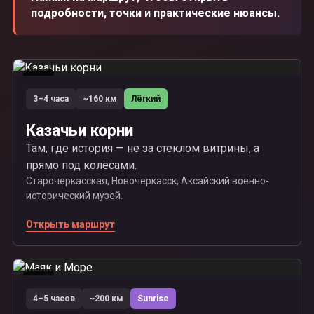
подробности, точки и практические нюансы.
01
3–4 часа
~160 км
Лёгкий
Казачьи корни
Там, где история — не за стеклом витрины, а
прямо под колёсами.
Старочеркасская, Новочеркасск, Аксайский военно-
исторический музей.
Открыть маршрут
02
4–5 часов
~200 км
Sunrise