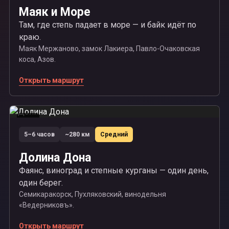
Маяк и Море
Там, где степь падает в море — и байк идёт по
краю.
Маяк Мержаново, замок Лакиера, Павло-Очаковская
коса, Азов.
Открыть маршрут
03
5–6 часов
~280 км
Средний
Долина Дона
Фаянс, виноград и степные курганы — один день,
один берег.
Семикаракорск, Пухляковский, винодельня
«Ведерниковъ».
Открыть маршрут