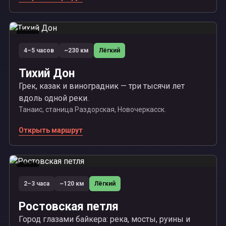
04
4–5 часов
~230 км
Лёгкий
Тихий Дон
Грек, казак и виноградник — три тысячи лет
вдоль одной реки.
Танаис, станица Раздорская, Новочеркасск.
Открыть маршрут
05
2–3 часа
~120 км
Лёгкий
Ростовская петля
Город глазами байкера: река, мосты, руины и