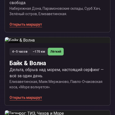
свобода.
Набережная Дона, Парамоновские склады, Сурб Хач,
Зелёный остров, Елизаветинская.
Открыть маршрут
06
4–5 часов
~170 км
Лёгкий
Байк & Волна
Дельта, обрыв над морем, настоящий серфинг —
всё за один день.
Елизаветинская, Маяк Мержаново, Павло-Очаковская
коса, «Море волнуется».
Открыть маршрут